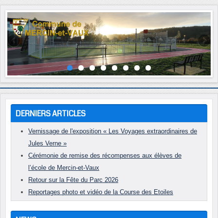
Année
Mois
Année
Mois
précédente
précédent
suivante
suivant
DERNIERS ARTICLES
Vernissage de l'exposition « Les Voyages extraordinaires de
Jules Verne »
Cérémonie de remise des récompenses aux élèves de
l’école de Mercin-et-Vaux
Retour sur la Fête du Parc 2026
Reportages photo et vidéo de la Course des Etoiles