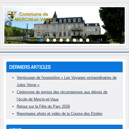
Année
Mois
Année
Mois
précédente
précédent
suivante
suivant
DERNIERS ARTICLES
Vernissage de l'exposition « Les Voyages extraordinaires de
Jules Verne »
Cérémonie de remise des récompenses aux élèves de
l’école de Mercin-et-Vaux
Retour sur la Fête du Parc 2026
Reportages photo et vidéo de la Course des Etoiles