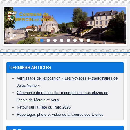
Année
Mois
Année
Mois
précédente
précédent
suivante
suivant
DERNIERS ARTICLES
Vernissage de l'exposition « Les Voyages extraordinaires de
Jules Verne »
Cérémonie de remise des récompenses aux élèves de
l’école de Mercin-et-Vaux
Retour sur la Fête du Parc 2026
Reportages photo et vidéo de la Course des Etoiles