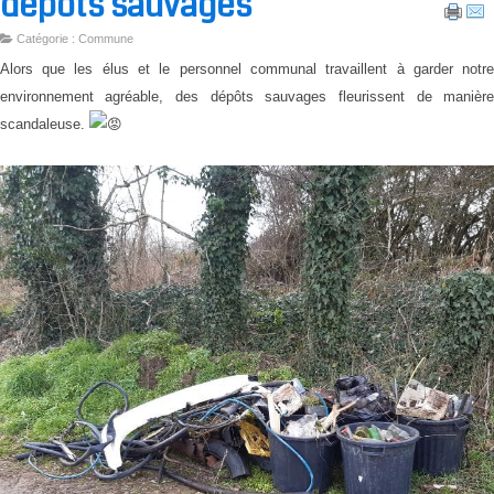
dépôts sauvages
Catégorie : Commune
Alors que les élus et le personnel communal travaillent à garder notr
environnement agréable, des dépôts sauvages fleurissent de manièr
scandaleuse.