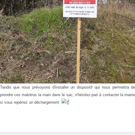
Tandis que nous prévoyons d'installer un dispositif qui nous permettra d
prendre ces malotrus la main dans le sac, n'hésitez-pas à contacter la mairi
si vous repériez un déchargement.