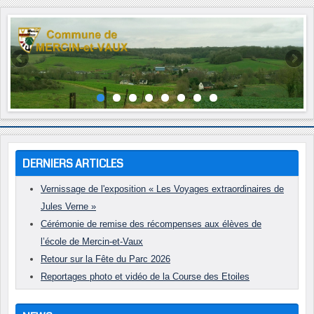
Année
Mois
Année
Mois
précédente
précédent
suivante
suivant
DERNIERS ARTICLES
Vernissage de l'exposition « Les Voyages extraordinaires de
Jules Verne »
Cérémonie de remise des récompenses aux élèves de
l’école de Mercin-et-Vaux
Retour sur la Fête du Parc 2026
Reportages photo et vidéo de la Course des Etoiles