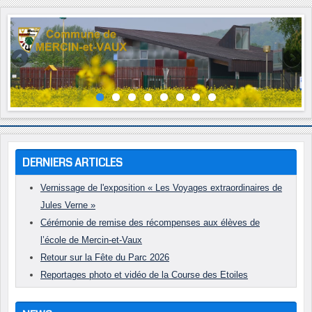
Année
Mois
Année
Mois
précédente
précédent
suivante
suivant
DERNIERS ARTICLES
Vernissage de l'exposition « Les Voyages extraordinaires de
Jules Verne »
Cérémonie de remise des récompenses aux élèves de
l’école de Mercin-et-Vaux
Retour sur la Fête du Parc 2026
Reportages photo et vidéo de la Course des Etoiles