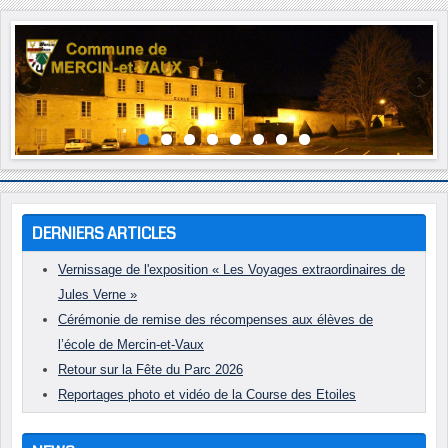
Année
Mois
Année
Mois
précédente
précédent
suivante
suivant
DERNIERS ARTICLES
Vernissage de l'exposition « Les Voyages extraordinaires de
Jules Verne »
Cérémonie de remise des récompenses aux élèves de
l’école de Mercin-et-Vaux
Retour sur la Fête du Parc 2026
Reportages photo et vidéo de la Course des Etoiles