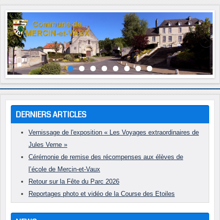
Année
Mois
Année
Mois
précédente
précédent
suivante
suivant
DERNIERS ARTICLES
Vernissage de l'exposition « Les Voyages extraordinaires de
Jules Verne »
Cérémonie de remise des récompenses aux élèves de
l’école de Mercin-et-Vaux
Retour sur la Fête du Parc 2026
Reportages photo et vidéo de la Course des Etoiles