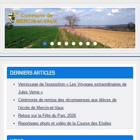
Année
Mois
Année
Mois
précédente
précédent
suivante
suivant
DERNIERS ARTICLES
Vernissage de l'exposition « Les Voyages extraordinaires de
Jules Verne »
Cérémonie de remise des récompenses aux élèves de
l’école de Mercin-et-Vaux
Retour sur la Fête du Parc 2026
Reportages photo et vidéo de la Course des Etoiles