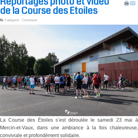
Reportages photo et vidéo
de la Course des Etoiles
Catégorie : Commune
La Course des Étoiles s’est déroulée le samedi 23 mai 
Mercin-et-Vaux, dans une ambiance à la fois chaleureuse
conviviale et profondément solidaire.