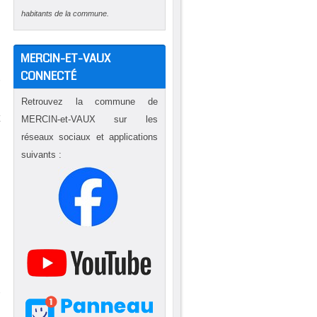
habitants de la commune.
,
s
MERCIN-ET-VAUX
,
CONNECTÉ
r
Retrouvez la commune de
t
MERCIN-et-VAUX sur les
a
réseaux sociaux et applications
à
suivants :
n
à
i
n
r