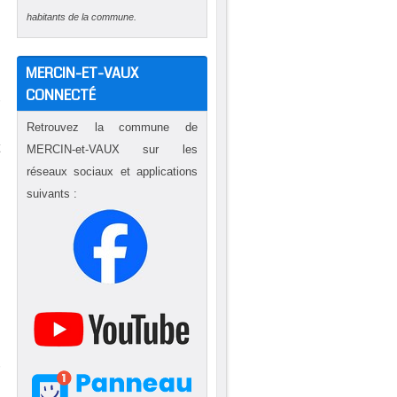
habitants de la commune.
,
s
MERCIN-ET-VAUX
,
CONNECTÉ
r
Retrouvez la commune de
t
MERCIN-et-VAUX sur les
a
réseaux sociaux et applications
à
suivants :
n
à
i
n
r