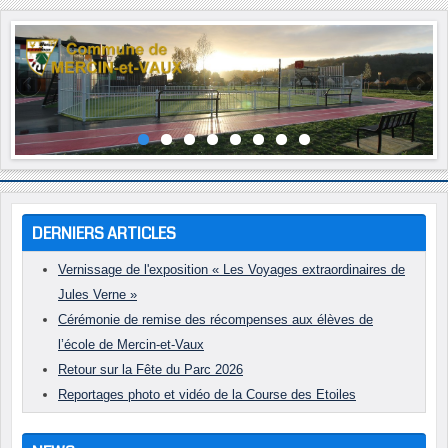
Année
Mois
Année
Mois
précédente
précédent
suivante
suivant
DERNIERS ARTICLES
Vernissage de l'exposition « Les Voyages extraordinaires de
Jules Verne »
Cérémonie de remise des récompenses aux élèves de
l’école de Mercin-et-Vaux
Retour sur la Fête du Parc 2026
Reportages photo et vidéo de la Course des Etoiles