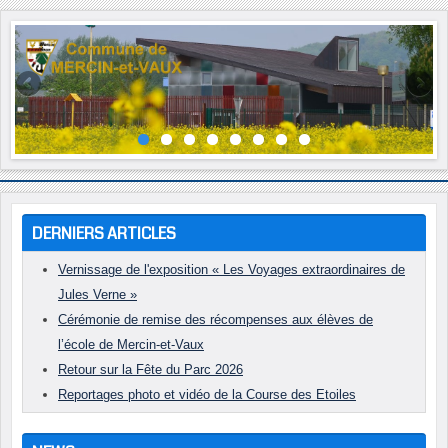
Année
Mois
Année
Mois
précédente
précédent
suivante
suivant
DERNIERS ARTICLES
Vernissage de l'exposition « Les Voyages extraordinaires de
Jules Verne »
Cérémonie de remise des récompenses aux élèves de
l’école de Mercin-et-Vaux
Retour sur la Fête du Parc 2026
Reportages photo et vidéo de la Course des Etoiles