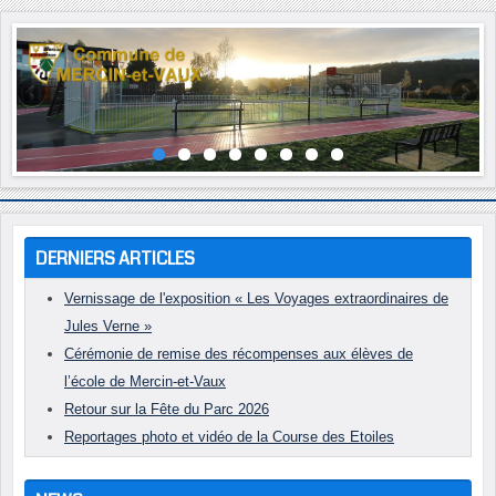
Année
Mois
Année
Mois
précédente
précédent
suivante
suivant
DERNIERS ARTICLES
Vernissage de l'exposition « Les Voyages extraordinaires de
Jules Verne »
Cérémonie de remise des récompenses aux élèves de
l’école de Mercin-et-Vaux
Retour sur la Fête du Parc 2026
Reportages photo et vidéo de la Course des Etoiles