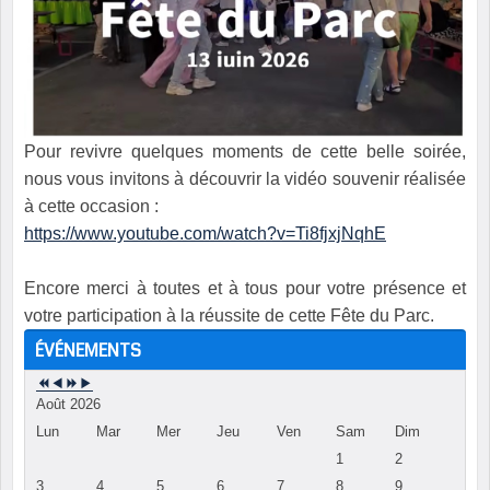
Pour revivre quelques moments de cette belle soirée,
nous vous invitons à découvrir la vidéo souvenir réalisée
à cette occasion :
https://www.youtube.com/watch?v=Ti8fjxjNqhE
Encore merci à toutes et à tous pour votre présence et
votre participation à la réussite de cette Fête du Parc.
ÉVÉNEMENTS
Août 2026
Lun
Mar
Mer
Jeu
Ven
Sam
Dim
1
2
3
4
5
6
7
8
9