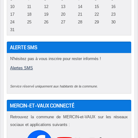
10
11
12
13
14
15
16
17
18
19
20
21
22
23
24
25
26
27
28
29
30
31
ALERTE SMS
N'hésitez pas à vous inscrire pour rester informés !
Alertes SMS
Service réservé uniquement aux habitants de la commune.
MERCIN-ET-VAUX CONNECTÉ
Retrouvez la commune de MERCIN-et-VAUX sur les réseaux
sociaux et applications suivants :