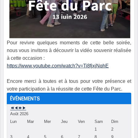
Pour revivre quelques moments de cette belle soirée,
nous vous invitons à découvrir la vidéo souvenir réalisée
à cette occasion :
https://www.youtube.com/watch?v=Ti8fjxjNqhE
Encore merci à toutes et à tous pour votre présence et
votre participation à la réussite de cette Fête du Parc.
ÉVÉNEMENTS
Août 2026
Lun
Mar
Mer
Jeu
Ven
Sam
Dim
1
2
3
4
5
6
7
8
9