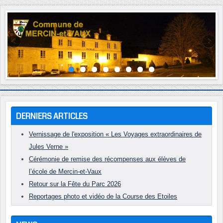
Année
Mois
Année
Mois
précédente
précédent
suivante
suivant
DERNIERS ARTICLES
Vernissage de l'exposition « Les Voyages extraordinaires de
Jules Verne »
Cérémonie de remise des récompenses aux élèves de
l’école de Mercin-et-Vaux
Retour sur la Fête du Parc 2026
Reportages photo et vidéo de la Course des Etoiles