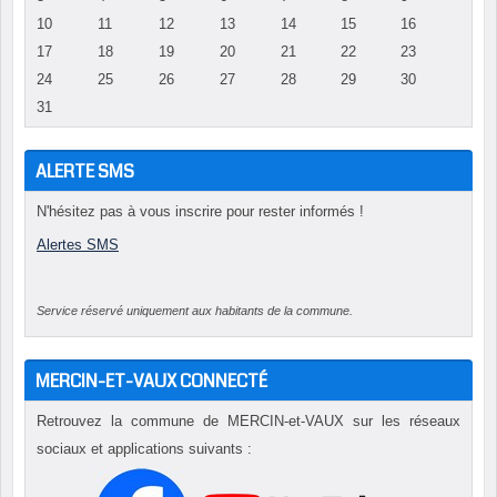
10
11
12
13
14
15
16
17
18
19
20
21
22
23
24
25
26
27
28
29
30
31
ALERTE SMS
N'hésitez pas à vous inscrire pour rester informés !
Alertes SMS
Service réservé uniquement aux habitants de la commune.
MERCIN-ET-VAUX CONNECTÉ
Retrouvez la commune de MERCIN-et-VAUX sur les réseaux
sociaux et applications suivants :