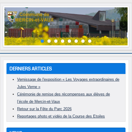
Année
Mois
Année
Mois
précédente
précédent
suivante
suivant
DERNIERS ARTICLES
Vernissage de l'exposition « Les Voyages extraordinaires de
Jules Verne »
Cérémonie de remise des récompenses aux élèves de
l’école de Mercin-et-Vaux
Retour sur la Fête du Parc 2026
Reportages photo et vidéo de la Course des Etoiles