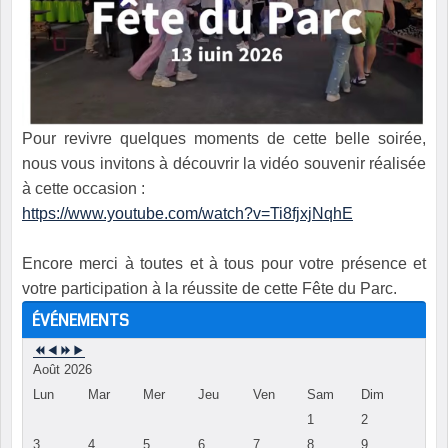
Pour revivre quelques moments de cette belle soirée,
nous vous invitons à découvrir la vidéo souvenir réalisée
à cette occasion :
https://www.youtube.com/watch?v=Ti8fjxjNqhE
Encore merci à toutes et à tous pour votre présence et
votre participation à la réussite de cette Fête du Parc.
ÉVÉNEMENTS
Août 2026
Lun
Mar
Mer
Jeu
Ven
Sam
Dim
1
2
3
4
5
6
7
8
9