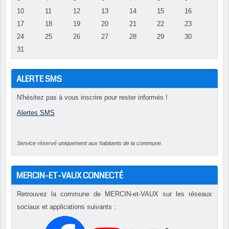
10
11
12
13
14
15
16
17
18
19
20
21
22
23
24
25
26
27
28
29
30
31
ALERTE SMS
N'hésitez pas à vous inscrire pour rester informés !
Alertes SMS
Service réservé uniquement aux habitants de la commune.
MERCIN-ET-VAUX CONNECTÉ
Retrouvez la commune de MERCIN-et-VAUX sur les réseaux
sociaux et applications suivants :