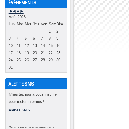
ÉVÉNEMENTS
Août 2026
Lun
Mar
Mer
Jeu
Ven
Sam
Dim
1
2
a
3
4
5
6
7
8
9
e
10
11
12
13
14
15
16
à
17
18
19
20
21
22
23
x
24
25
26
27
28
29
30
a
31
ALERTE SMS
N'hésitez pas à vous inscrire
pour rester informés !
Alertes SMS
Service réservé uniquement aux