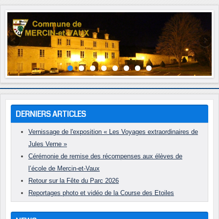
Année
Mois
Année
Mois
précédente
précédent
suivante
suivant
DERNIERS ARTICLES
Vernissage de l'exposition « Les Voyages extraordinaires de
Jules Verne »
Cérémonie de remise des récompenses aux élèves de
l’école de Mercin-et-Vaux
Retour sur la Fête du Parc 2026
Reportages photo et vidéo de la Course des Etoiles