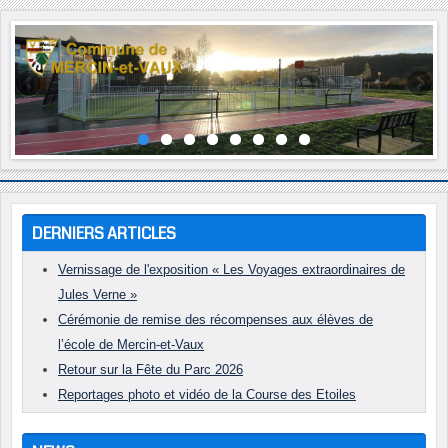
Année
Mois
Année
Mois
précédente
précédent
suivante
suivant
DERNIERS ARTICLES
Vernissage de l'exposition « Les Voyages extraordinaires de
Jules Verne »
Cérémonie de remise des récompenses aux élèves de
l’école de Mercin-et-Vaux
Retour sur la Fête du Parc 2026
Reportages photo et vidéo de la Course des Etoiles