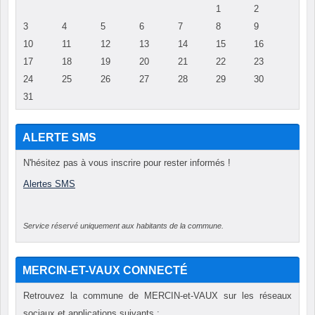
1
2
3
4
5
6
7
8
9
10
11
12
13
14
15
16
17
18
19
20
21
22
23
24
25
26
27
28
29
30
31
ALERTE SMS
N'hésitez pas à vous inscrire pour rester informés !
Alertes SMS
Service réservé uniquement aux habitants de la commune.
MERCIN-ET-VAUX CONNECTÉ
Retrouvez la commune de MERCIN-et-VAUX sur les réseaux
sociaux et applications suivants :