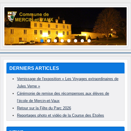
Année
Mois
Année
Mois
précédente
précédent
suivante
suivant
DERNIERS ARTICLES
Vernissage de l'exposition « Les Voyages extraordinaires de
Jules Verne »
Cérémonie de remise des récompenses aux élèves de
l’école de Mercin-et-Vaux
Retour sur la Fête du Parc 2026
Reportages photo et vidéo de la Course des Etoiles