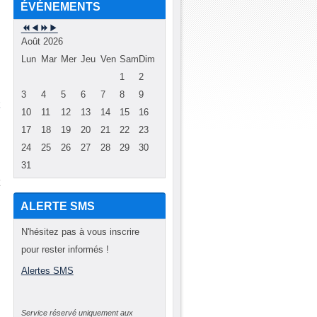
ÉVÉNEMENTS
Août 2026
Lun
Mar
Mer
Jeu
Ven
Sam
Dim
1
2
-
3
4
5
6
7
8
9
t
10
11
12
13
14
15
16
17
18
19
20
21
22
23
s
24
25
26
27
28
29
30
s
31
t
ALERTE SMS
N'hésitez pas à vous inscrire
e
pour rester informés !
,
Alertes SMS
e
Service réservé uniquement aux